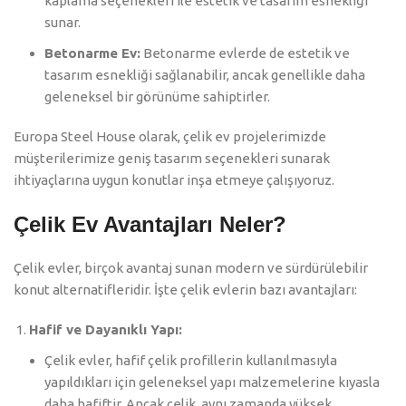
kaplama seçenekleri ile estetik ve tasarım esnekliği
sunar.
Betonarme Ev:
Betonarme evlerde de estetik ve
tasarım esnekliği sağlanabilir, ancak genellikle daha
geleneksel bir görünüme sahiptirler.
Europa Steel House olarak, çelik ev projelerimizde
müşterilerimize geniş tasarım seçenekleri sunarak
ihtiyaçlarına uygun konutlar inşa etmeye çalışıyoruz.
Çelik Ev Avantajları Neler?
Çelik evler, birçok avantaj sunan modern ve sürdürülebilir
konut alternatifleridir. İşte çelik evlerin bazı avantajları:
Hafif ve Dayanıklı Yapı:
Çelik evler, hafif çelik profillerin kullanılmasıyla
yapıldıkları için geleneksel yapı malzemelerine kıyasla
daha hafiftir. Ancak çelik, aynı zamanda yüksek