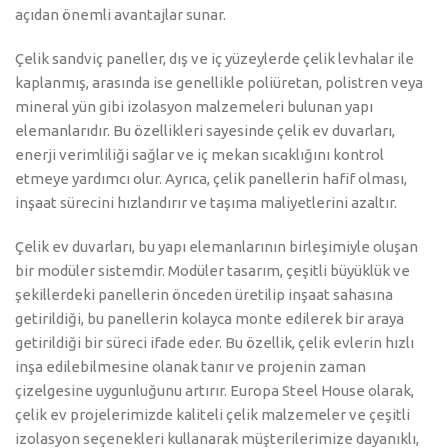
açıdan önemli avantajlar sunar.
Çelik sandviç paneller, dış ve iç yüzeylerde çelik levhalar ile
kaplanmış, arasında ise genellikle poliüretan, polistren veya
mineral yün gibi izolasyon malzemeleri bulunan yapı
elemanlarıdır. Bu özellikleri sayesinde çelik ev duvarları,
enerji verimliliği sağlar ve iç mekan sıcaklığını kontrol
etmeye yardımcı olur. Ayrıca, çelik panellerin hafif olması,
inşaat sürecini hızlandırır ve taşıma maliyetlerini azaltır.
Çelik ev duvarları, bu yapı elemanlarının birleşimiyle oluşan
bir modüler sistemdir. Modüler tasarım, çeşitli büyüklük ve
şekillerdeki panellerin önceden üretilip inşaat sahasına
getirildiği, bu panellerin kolayca monte edilerek bir araya
getirildiği bir süreci ifade eder. Bu özellik, çelik evlerin hızlı
inşa edilebilmesine olanak tanır ve projenin zaman
çizelgesine uygunluğunu artırır. Europa Steel House olarak,
çelik ev projelerimizde kaliteli çelik malzemeler ve çeşitli
izolasyon seçenekleri kullanarak müşterilerimize dayanıklı,