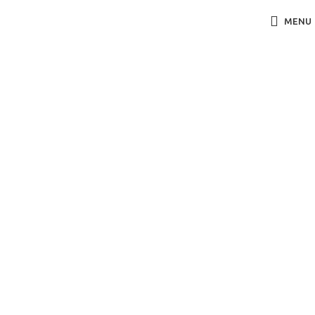
MENU
Çelik Ev
K