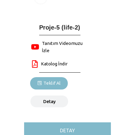
Proje-5 (life-2)
Tanıtım Videomuzu
İzle
Katolog İndir
Teklif Al
Detay
DETAY