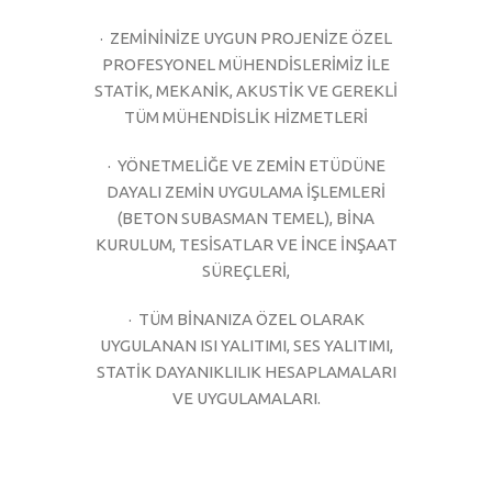
· ZEMİNİNİZE UYGUN PROJENİZE ÖZEL
PROFESYONEL MÜHENDİSLERİMİZ İLE
STATİK, MEKANİK, AKUSTİK VE GEREKLİ
TÜM MÜHENDİSLİK HİZMETLERİ
· YÖNETMELİĞE VE ZEMİN ETÜDÜNE
DAYALI ZEMİN UYGULAMA İŞLEMLERİ
(BETON SUBASMAN TEMEL), BİNA
KURULUM, TESİSATLAR VE İNCE İNŞAAT
SÜREÇLERİ,
· TÜM BİNANIZA ÖZEL OLARAK
UYGULANAN ISI YALITIMI, SES YALITIMI,
STATİK DAYANIKLILIK HESAPLAMALARI
VE UYGULAMALARI.
· PEYSAJ ÇEVRE DÜZENLEMESİ, PROJEYE
UYGUN ESTETİK YÜZME HAVUZU, KAPALI