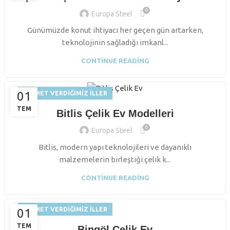
0
Europa Steel
Günümüzde konut ihtiyacı her geçen gün artarken,
teknolojinin sağladığı imkanl...
CONTINUE READING
01
HIZMET VERDIĞIMIZ İLLER
TEM
Bitlis Çelik Ev Modelleri
0
Europa Steel
Bitlis, modern yapı teknolojileri ve dayanıklı
malzemelerin birleştiği çelik k...
CONTINUE READING
HIZMET VERDIĞIMIZ İLLER
01
TEM
Bingöl Çelik Ev