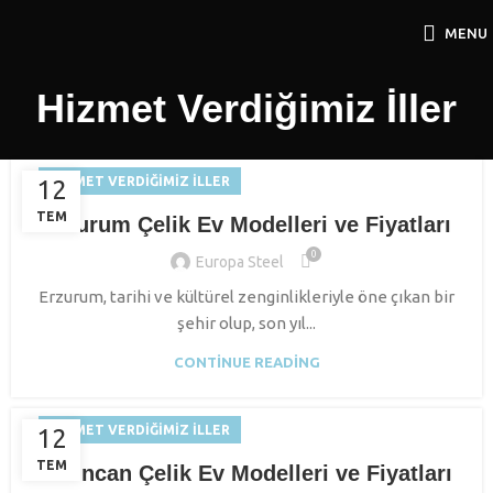
MENU
Hizmet Verdiğimiz İller
HIZMET VERDIĞIMIZ İLLER
12
TEM
Erzurum Çelik Ev Modelleri ve Fiyatları
0
Europa Steel
Erzurum, tarihi ve kültürel zenginlikleriyle öne çıkan bir
şehir olup, son yıl...
CONTINUE READING
HIZMET VERDIĞIMIZ İLLER
12
TEM
Erzincan Çelik Ev Modelleri ve Fiyatları