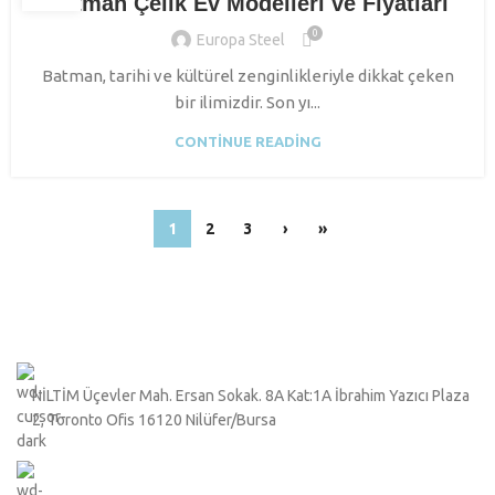
Batman Çelik Ev Modelleri ve Fiyatları
0
Europa Steel
Batman, tarihi ve kültürel zenginlikleriyle dikkat çeken
bir ilimizdir. Son yı...
CONTINUE READING
1
2
3
›
»
NİLTİM Üçevler Mah. Ersan Sokak. 8A Kat:1A İbrahim Yazıcı Plaza
2, Toronto Ofis 16120 Nilüfer/Bursa