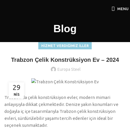
MENU
Blog
HIZMET VERDIĞIMIZ İLLER
Trabzon Çelik Konstrüksiyon Ev – 2024
Europa Steel
29
NIS
Trabzon’da çelik konstrüksiyon evler, modern mimari
anlayışıyla dikkat çekmektedir. Denize yakın konumları ve
doğayla iç içe tasarımlarıyla Trabzon çelik konstrüksiyon
evleri, sürdürülebilir yaşamı tercih edenler için ideal bir
seçenek sunmaktadır.